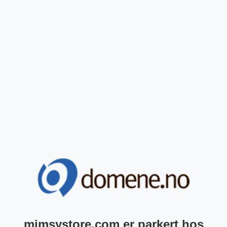
mimsystore.com er parkert hos